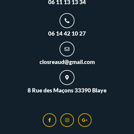
06 11 13 13 34
06 14 42 10 27
closreaud@gmail.com
8 Rue des Maçons 33390 Blaye
F
I
G
a
n
o
c
s
o
e
t
g
b
a
l
o
g
e
o
r
-
k
a
p